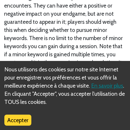
encounters. They can have either a positive or
negative impact on your endgame, but are not
guaranteed to appear in it; players should weigh
this when deciding whether to pursue minor
keywords. There is no limit to the number of minor
keywords you can gain during a session. Note that
if a minor keyword is gained multiple times, you
must record it in the campaign journal each time it
Nous utilisons des cookies sur notre site Internet
is gained.
pour enregistrer vos préférences et vous offrir la
Suivant
meilleure expérience à chaque visite.
En savoir plus
.
En cliquant "Accepter", vous accepter l'utilisation de
Guild Assist
TOUS les cookies.
Règle(s) connexe(s)
Accepter
Side Quests Overview