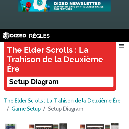
RÈGLES
menu
The Elder Scrolls : La
Trahison de la Deuxième
Ère
Setup Diagram
The Elder Scrolls : La Trahison de la Deuxième Ère
Game Setup
Setup Diagram