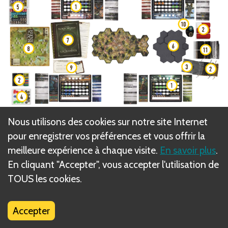
Nous utilisons des cookies sur notre site Internet
Play area after component setup.
pour enregistrer vos préférences et vous offrir la
meilleure expérience à chaque visite.
En savoir plus
.
1.
Adventurer Mats (with Class, Race, and Skill Line
En cliquant "Accepter", vous accepter l'utilisation de
Reference Sheets)
TOUS les cookies.
2.
Chip Storage Trays and Enemy Draw Bags
3.
Trainer Draw Bag
4.
Tokens
Accepter
5.
Dice Trays