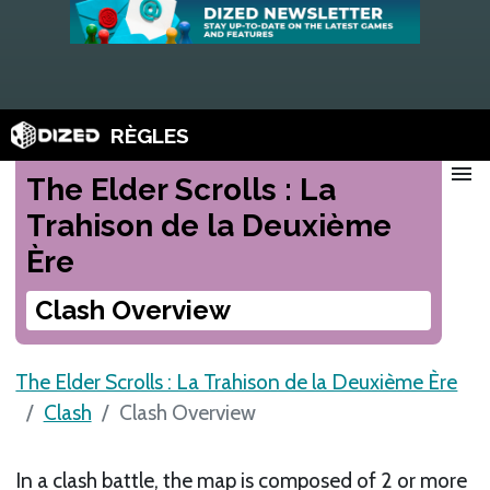
RÈGLES
menu
The Elder Scrolls : La
Trahison de la Deuxième
Ère
Clash Overview
The Elder Scrolls : La Trahison de la Deuxième Ère
Clash
Clash Overview
In a clash battle, the map is composed of 2 or more