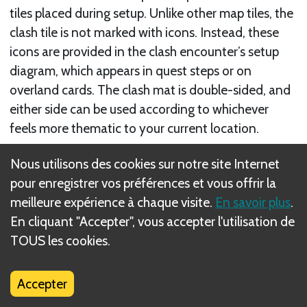
tiles placed during setup. Unlike other map tiles, the
clash tile is not marked with icons. Instead, these
icons are provided in the clash encounter’s setup
diagram, which appears in quest steps or on
overland cards. The clash mat is double-sided, and
either side can be used according to whichever
feels more thematic to your current location.
Suivant
Nous utilisons des cookies sur notre site Internet
pour enregistrer vos préférences et vous offrir la
Clash Enemy Pool
meilleure expérience à chaque visite.
En savoir plus
.
En cliquant "Accepter", vous accepter l'utilisation de
Règle(s) connexe(s)
TOUS les cookies.
Obstacles Overview
Accepter
Clash Setup