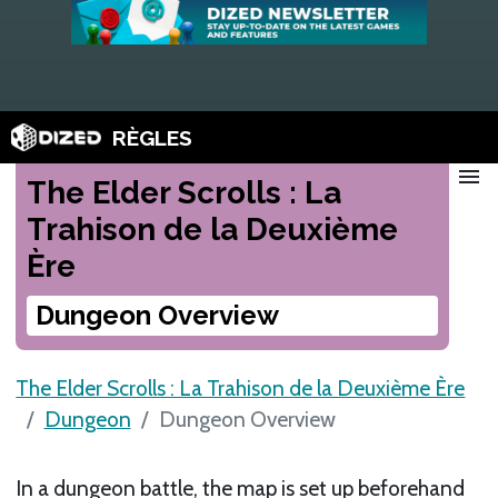
RÈGLES
menu
The Elder Scrolls : La
Trahison de la Deuxième
Ère
Dungeon Overview
The Elder Scrolls : La Trahison de la Deuxième Ère
Dungeon
Dungeon Overview
In a dungeon battle, the map is set up beforehand