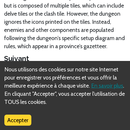
but is composed of multiple tiles, which can include
delve tiles or the clash tile. However, the dungeon
ignores the icons printed on the tiles. Instead,
enemies and other components are populated
following the dungeon’s specific setup diagram and
rules, which appear in a province’s gazetteer.
Suivant
Nous utilisons des cookies sur notre site Internet
Dungeon Enemy Pool
pour enregistrer vos préférences et vous offrir la
meilleure expérience à chaque visite.
En savoir plus
.
Règle(s) connexe(s)
En cliquant "Accepter", vous accepter l'utilisation de
Battle Rules Overview
TOUS les cookies.
Battle Rounds Overview
Accepter