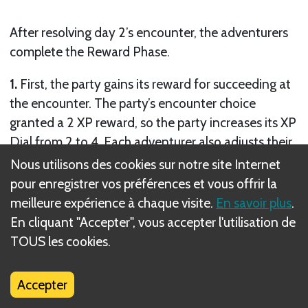
After resolving day 2’s encounter, the adventurers
complete the Reward Phase.
1.
First, the party gains its reward for succeeding at
the encounter. The party’s encounter choice
granted a 2 XP reward, so the party increases its XP
Dial from 2 to 4. Each adventurer also adjusts their
XP tracker peg to show they have 2 available XP.
Nous utilisons des cookies sur notre site Internet
pour enregistrer vos préférences et vous offrir la
meilleure expérience à chaque visite.
En savoir plus
.
En cliquant "Accepter", vous accepter l'utilisation de
TOUS les cookies.
Accepter