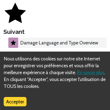
Suivant
Damage Language and Type Overview
Contenu de la catégorie
Nous utilisons des cookies sur notre site Internet
pour enregistrer vos préférences et vous offrir la
Modes of Battle
meilleure expérience à chaque visite.
En savoir plus
.
En cliquant "Accepter", vous accepter l'utilisation de
Enemies
TOUS les cookies.
Enemy Pool
Accepter
Enemy Chip Anatomy