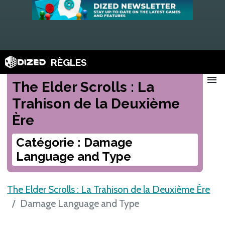
RÈGLES
menu
The Elder Scrolls : La
Trahison de la Deuxième
Ère
Catégorie : Damage
Language and Type
The Elder Scrolls : La Trahison de la Deuxième Ère
Damage Language and Type