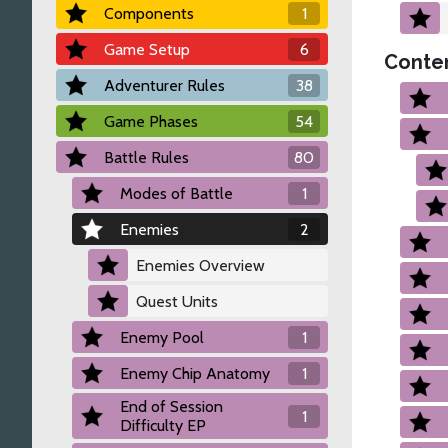
Components
1
Game Setup
6
Conten
Adventurer Rules
38
Game Phases
54
Battle Rules
80
Modes of Battle
1
Enemies
2
Enemies Overview
Quest Units
Enemy Pool
1
Enemy Chip Anatomy
1
End of Session
1
Difficulty EP