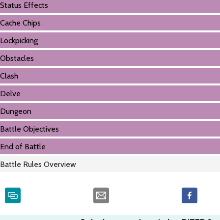
Status Effects
Cache Chips
Lockpicking
Obstacles
Clash
Delve
Dungeon
Battle Objectives
End of Battle
Battle Rules Overview