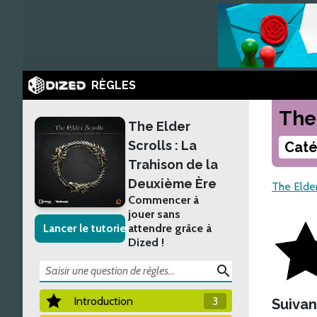
RÈGLES
The
The Elder
Scrolls : La
Caté
Trahison de la
Deuxième Ère
The Elder
Commencer à
jouer sans
Lancer le tutoriel
attendre grâce à
Dized !
search
Introduction
3
Suivan