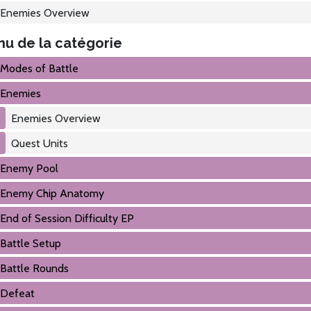
Enemies Overview
u de la catégorie
Modes of Battle
Enemies
Enemies Overview
Quest Units
Enemy Pool
Enemy Chip Anatomy
End of Session Difficulty EP
Battle Setup
Battle Rounds
Defeat