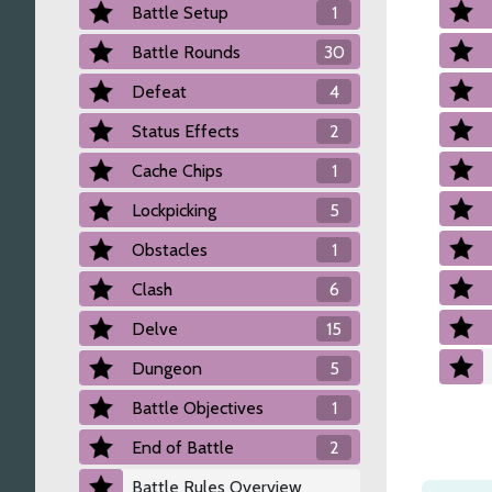
Battle Setup
1
Battle Rounds
30
Defeat
4
Status Effects
2
Cache Chips
1
Lockpicking
5
Obstacles
1
Clash
6
Delve
15
Dungeon
5
Battle Objectives
1
End of Battle
2
Battle Rules Overview