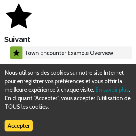
Suivant
Town Encounter Example Overview
Contenu de la catégorie
Nous utilisons des cookies sur notre site Internet
pour enregistrer vos préférences et vous offrir la
New Day Phase
meilleure expérience à chaque visite.
En savoir plus
.
En cliquant "Accepter", vous accepter l'utilisation de
Overland Phase
TOUS les cookies.
Party Size
Accepter
Encounter Phase