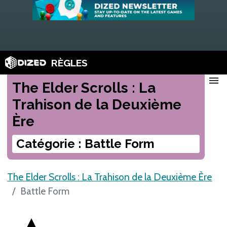
RÈGLES
menu
The Elder Scrolls : La
Trahison de la Deuxième
Ère
Catégorie : Battle Form
The Elder Scrolls : La Trahison de la Deuxième Ère
Battle Form