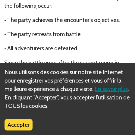
the following occur:
• The party achieves the encounter’s objectives.
• The party retreats from battle.
• All adventurers are defeated.
Since the battle ends after the current round in
which 1 of these events occurs, the battle does not
Nous utilisons des cookies sur notre site Internet
necessarily end immediately after the last enemy is
pour enregistrer vos préférences et vous offrir la
defeated, even if the party has a Conquer
meilleure expérience à chaque visite.
En savoir plus
.
objective.
En cliquant "Accepter", vous accepter l'utilisation de
TOUS les cookies.
Suivant
End of Battle Cleanup
Accepter