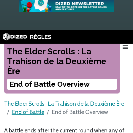
RÈGLES
menu
The Elder Scrolls : La
Trahison de la Deuxième
Ère
End of Battle Overview
The Elder Scrolls : La Trahison de la Deuxième Ère
End of Battle
End of Battle Overview
A battle ends after the current round when any of