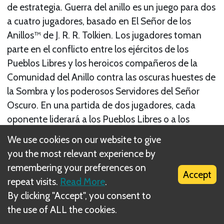
de estrategia. Guerra del anillo es un juego para dos
a cuatro jugadores, basado en El Señor de los
Anillos™ de J. R. R. Tolkien. Los jugadores toman
parte en el conflicto entre los ejércitos de los
Pueblos Libres y los heroicos compañeros de la
Comunidad del Anillo contra las oscuras huestes de
la Sombra y los poderosos Servidores del Señor
Oscuro. En una partida de dos jugadores, cada
oponente liderará a los Pueblos Libres o a los
ejércitos de la Sombra, mientras que en una partida
We use cookies on our website to give
de tres o cuatro jugadores, los jugadores se
you the most relevant experience by
organizarán en dos equipos, y cada uno de ellos
remembering your preferences on
Accept
controlará una de las dos facciones. En cada
repeat visits.
Read More
.
partida de Guerra del anillo, el jugador que controle
By clicking "Accept", you consent to
la Sombra intentará usar su poder militar superior
the use of ALL the cookies.
para conquistar la Tierra Media. Bajo su mando se