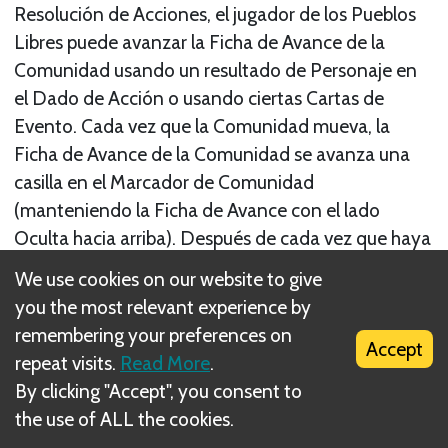
Resolución de Acciones, el jugador de los Pueblos
Libres puede avanzar la Ficha de Avance de la
Comunidad usando un resultado de Personaje en
el Dado de Acción o usando ciertas Cartas de
Evento. Cada vez que la Comunidad mueva, la
Ficha de Avance de la Comunidad se avanza una
casilla en el Marcador de Comunidad
(manteniendo la Ficha de Avance con el lado
Oculta hacia arriba). Después de cada vez que haya
avanzado la Ficha de Avance de la Comunidad, el
We use cookies on our website to give
jugador de la Sombra tiene una oportunidad para
you the most relevant experience by
Buscar la Comunidad en movimiento. El Señor
remembering your preferences on
Accept
Oscuro de Mordor espera recuperar su precioso
repeat visits.
Read More
.
Anillo corrompiendo a los Portadores del Anillo,
By clicking "Accept", you consent to
matando a los Compañeros o, como última
the use of ALL the cookies.
alternativa, localizando el paradero de la