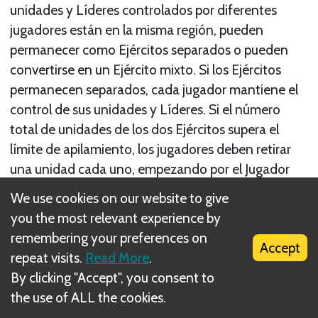
unidades y Líderes controlados por diferentes
jugadores están en la misma región, pueden
permanecer como Ejércitos separados o pueden
convertirse en un Ejército mixto. Si los Ejércitos
permanecen separados, cada jugador mantiene el
control de sus unidades y Líderes. Si el número
total de unidades de los dos Ejércitos supera el
límite de apilamiento, los jugadores deben retirar
una unidad cada uno, empezando por el Jugador
no-líder, hasta que se respete el límite. Las tropas
We use cookies on our website to give
de los dos jugadores se pueden convertir en un
you the most relevant experience by
Ejército mixto si ambos jugadores están de acuerdo
remembering your preferences on
Accept
en ello; sin embargo, si la región es atacada
repeat visits.
Read More
.
entonces deben convertirse en un Ejército mixto. El
By clicking "Accept", you consent to
jugador que controlará un Ejército mixto será el
the use of ALL the cookies.
jugador que controle la mayor cantidad de