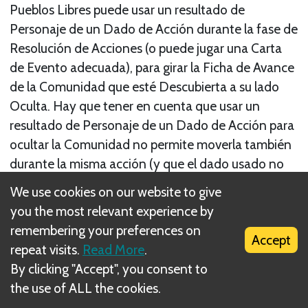
Pueblos Libres puede usar un resultado de
Personaje de un Dado de Acción durante la fase de
Resolución de Acciones (o puede jugar una Carta
de Evento adecuada), para girar la Ficha de Avance
de la Comunidad que esté Descubierta a su lado
Oculta. Hay que tener en cuenta que usar un
resultado de Personaje de un Dado de Acción para
ocultar la Comunidad no permite moverla también
durante la misma acción (y que el dado usado no
se añade a la Casilla de Búsqueda). Para volver a
We use cookies on our website to give
mover a la Comunidad Oculta, el jugador de los
you the most relevant experience by
Pueblos Libres debe usar otro resultado de
remembering your preferences on
Accept
Personaje de un Dado de Acción. Recuerda que
repeat visits.
Read More
.
para que la Comunidad se pueda mover es
By clicking "Accept", you consent to
necesario que esté Oculta.
the use of ALL the cookies.