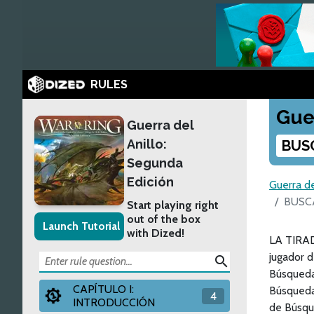
RULES
Gue
Guerra del
Anillo:
BUS
Segunda
Edición
Guerra de
BUSC
Start playing right
out of the box
Launch Tutorial
with Dized!
LA TIRAD
jugador d
search
Búsqueda 
CAPÍTULO I:
Búsqueda.
4
INTRODUCCIÓN
de Búsque