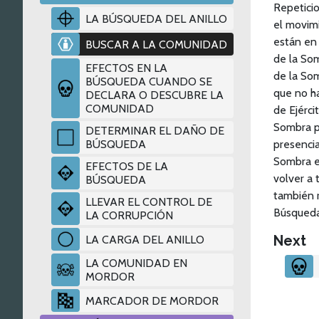
Repetici
LA BÚSQUEDA DEL ANILLO
el movimi
están en 
BUSCAR A LA COMUNIDAD
de la So
EFECTOS EN LA
de la Som
BÚSQUEDA CUANDO SE
que no ha
DECLARA O DESCUBRE LA
COMUNIDAD
de Ejérci
Sombra pu
DETERMINAR EL DAÑO DE
BÚSQUEDA
presencia
Sombra en
EFECTOS DE LA
volver a 
BÚSQUEDA
también r
LLEVAR EL CONTROL DE
Búsqueda
LA CORRUPCIÓN
Next
LA CARGA DEL ANILLO
LA COMUNIDAD EN
MORDOR
MARCADOR DE MORDOR