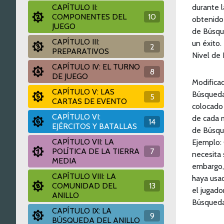
CAPÍTULO II:
durante 
COMPONENTES DEL
10
obtenido 
JUEGO
de Búsqu
CAPÍTULO III:
un éxito
2
PREPARATIVOS
Nivel de 
CAPÍTULO IV: EL TURNO
8
DE JUEGO
Modificad
CAPÍTULO V: LAS
Búsqueda 
5
CARTAS DE EVENTO
colocado 
CAPÍTULO VI:
de cada m
14
EJÉRCITOS Y BATALLAS
de Búsqu
CAPÍTULO VII: LA
Ejemplo:
POLÍTICA DE LA TIERRA
7
necesita 
MEDIA
embargo,
CAPÍTULO VIII: LA
haya usad
COMUNIDAD DEL
13
el jugado
ANILLO
Búsqueda.
CAPÍTULO IX: LA
9
BÚSQUEDA DEL ANILLO