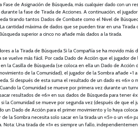
la Fase de Asignación de Búsqueda, más cualquier dado con un re
durante la fase de Tirada de Acciones. A continuación, el jugador
eda tirando tantos Dados de Combate como el Nivel de Búsqued
. La cantidad máxima de dados que se pueden tirar en una Tirada
Búsqueda superior a cinco no añade más dados a la tirada.
ores a la Tirada de Búsqueda Si la Compañía se ha movido más de
se vuelve más fácil. Por cada Dado de Acción que el jugador de 
en la Casilla de Búsqueda (se coloca en ella un Dado de Acción 
ovimiento de la Comunidad), el jugador de la Sombra añade +1 a 
eda. Si después de esta suma el resultado de un dado es «6» o m
 Cuando la Comunidad se mueve por primera vez durante un turno
sacar resultados de «6» en sus dados de Búsqueda para tener éxi
 si la Comunidad se mueve por segunda vez (después de que el ju
o un Dado de Acción para el primer movimiento y lo haya colocad
r de la Sombra necesita solo sacar en la tirada un «5» o un «6» pa
 Nota: Una tirada de «1» es siempre un fallo, independientement