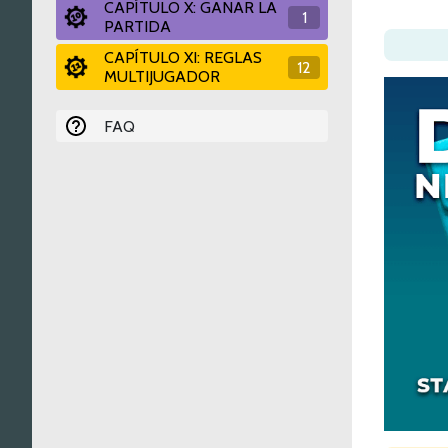
CAPÍTULO X: GANAR LA
1
PARTIDA
CAPÍTULO XI: REGLAS
12
MULTIJUGADOR
FAQ