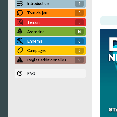
Introduction
1
Tour de jeu
5
Terrain
5
Assassins
16
Ennemis
6
Campagne
9
Règles additionnelles
9
FAQ