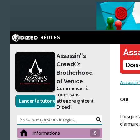
RÈGLES
Ass
Assassin''s
Creed®:
Dois
Brotherhood
of Venice
Assassin
Commencer à
jouer sans
Oui.
Lancer le tutoriel
attendre grâce à
Dized !
Lorsque v
search
d'armure.
Informations
8