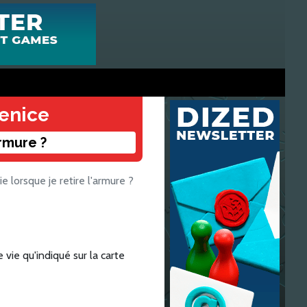
Venice
armure ?
ie lorsque je retire l'armure ?
vie qu'indiqué sur la carte