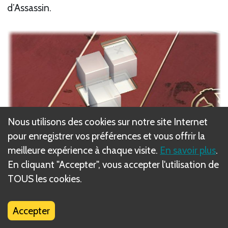
d’Assassin.
Nous utilisons des cookies sur notre site Internet
pour enregistrer vos préférences et vous offrir la
meilleure expérience à chaque visite.
En savoir plus
.
Tirez ensuite 1 carte Événement (quel que soit le
En cliquant "Accepter", vous accepter l'utilisation de
nombre d’Assassins en jeu). Lisez-la à voix haute,
TOUS les cookies.
puis placez-la à côté du Terrain pour toute la durée
du tour. L’effet d’une carte Événement a lieu
Accepter
immédiatement, sauf si la carte stipule le contraire.