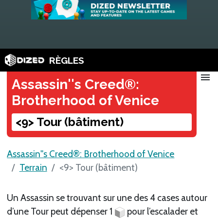
RÈGLES
menu
Assassin''s Creed®:
Brotherhood of Venice
<9> Tour (bâtiment)
Assassin''s Creed®: Brotherhood of Venice
Terrain
<9> Tour (bâtiment)
Un Assassin se trouvant sur une des 4 cases autour
d’une Tour peut dépenser 1
pour l’escalader et