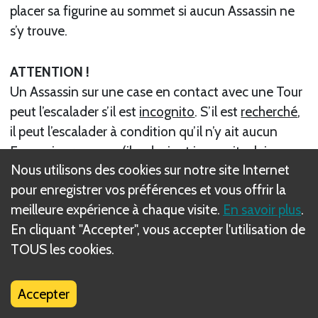
placer sa figurine au sommet si aucun Assassin ne
s’y trouve.
ATTENTION !
Un Assassin sur une case en contact avec une Tour
peut l’escalader s’il est
incognito
. S’il est
recherché
,
il peut l’escalader à condition qu’il n’y ait aucun
Ennemi sur sa case (il redevient
incognito
, laissez sa
Nous utilisons des cookies sur notre site Internet
sur sa case de départ).
pour enregistrer vos préférences et vous offrir la
meilleure expérience à chaque visite.
En savoir plus
.
Un Assassin au sommet d’une Tour peut dépenser 1
En cliquant "Accepter", vous accepter l'utilisation de
1 fois maximum par Terrain pour se Synchroniser
TOUS les cookies.
afin de faire apparaître de nouveaux éléments sur
le Terrain : retournez alors la grande carte avec
l’illustration de la Tour.
Accepter
Un Assassin au sommet d’une Tour est toujours