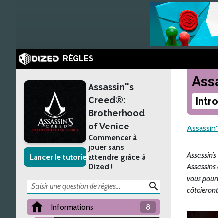
RÈGLES
Ass
Assassin''s
Creed®:
Intr
Brotherhood
of Venice
Assassin
Commencer à
jouer sans
Assassin’s
Lancer le tutoriel
attendre grâce à
Dized !
Assassins 
vous pourr
search
côtoieront
Informations
8