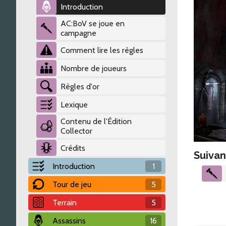
Introduction
AC:BoV se joue en
campagne
Comment lire les règles
Nombre de joueurs
Règles d'or
Lexique
Contenu de l'Édition
Collector
Crédits
Suivan
Introduction
1
Tour de jeu
5
Terrain
5
Assassins
16