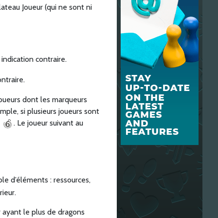
lateau Joueur (qui ne sont ni
indication contraire.
ntraire.
joueurs dont les marqueurs
ple, si plusieurs joueurs sont
t
. Le joueur suivant au
le d’éléments : ressources,
ieur.
ur ayant le plus de dragons