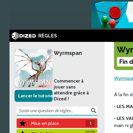
RÈGLES
Wy
Wyrmspan
Fin 
Wyrmsp
Commencer à
jouer sans
attendre grâce à
À la fin 
Lancer le tutoriel
Dized !
• LES 
search
• LES V
Mise en place
1
main ni gl