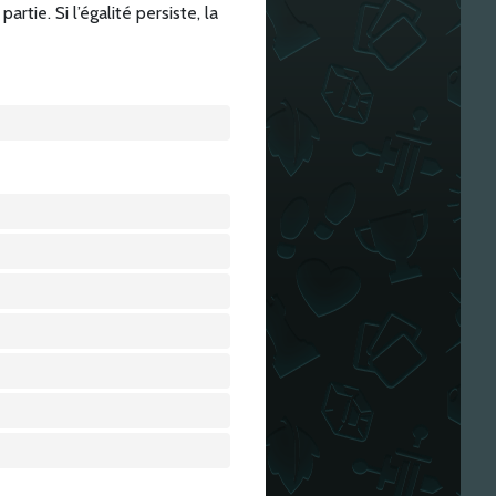
rtie. Si l’égalité persiste, la