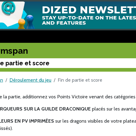
rmspan
de partie et score
an
Déroulement du jeu
Fin de partie et score
de la partie, additionnez vos Points Victoire venant des catégories
MARQUEURS SUR LA GUILDE DRACONIQUE
placés sur les avanta
ALEURS EN PV IMPRIMÉES
sur les dragons visibles de votre platea
issés).