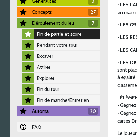
Généralités
3
• LES C
Concepts
27
en main ni
Déroulement du jeu
7
• LES Œ
Fin de partie et score
• LES R
Pendant votre tour
• LES C
Excaver
• LES OB
Attirer
sont plac
à égalité
Explorer
classeme
Fin du tour
• ÉLÉME
Fin de manche/Entretien
• Gagne
Automa
20
• Gagne
cartes Dr
FAQ
Le joueur