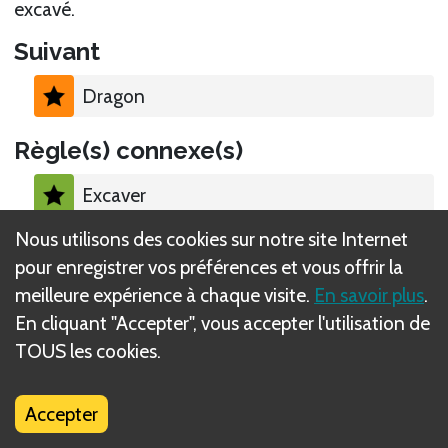
excavé.
Suivant
Dragon
Règle(s) connexe(s)
Excaver
Nous utilisons des cookies sur notre site Internet
pour enregistrer vos préférences et vous offrir la
meilleure expérience à chaque visite.
En savoir plus
.
En cliquant "Accepter", vous accepter l'utilisation de
Qu'est-ce que les règles DIZED ?
TOUS les cookies.
Accepter