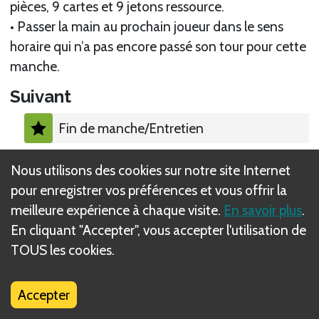
pièces, 9 cartes et 9 jetons ressource.
• Passer la main au prochain joueur dans le sens
horaire qui n’a pas encore passé son tour pour cette
manche.
Suivant
Fin de manche/Entretien
Règle(s) connexe(s)
Nous utilisons des cookies sur notre site Internet
pour enregistrer vos préférences et vous offrir la
Action : Renouveler
meilleure expérience à chaque visite.
En savoir plus
.
En cliquant "Accepter", vous accepter l'utilisation de
Action : Ajuster le marqueur Objectifs
TOUS les cookies.
Action : Avancer sur la piste Guilde
Draconique
Accepter