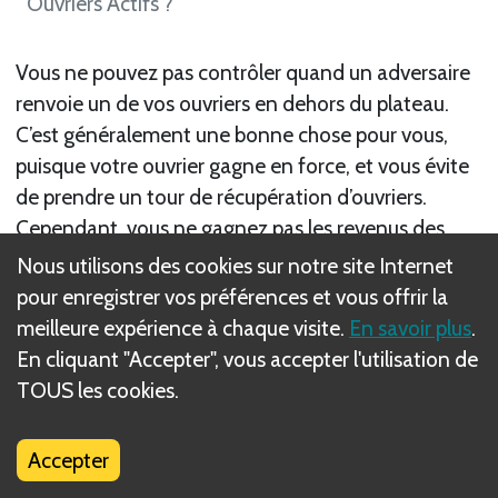
Ouvriers Actifs ?
Vous ne pouvez pas contrôler quand un adversaire
renvoie un de vos ouvriers en dehors du plateau.
C’est généralement une bonne chose pour vous,
puisque votre ouvrier gagne en force, et vous évite
de prendre un tour de récupération d’ouvriers.
Cependant, vous ne gagnez pas les revenus des
Fermes quand vos ouvriers sont renvoyés ; vous ne
Nous utilisons des cookies sur notre site Internet
les gagnez que quand vous prenez un tour de
pour enregistrer vos préférences et vous offrir la
récupération d’ouvriers (et seulement 1 ferme par
meilleure expérience à chaque visite.
En savoir plus
.
ouvrier récupéré). La zone Atterrissage vous sert à
En cliquant "Accepter", vous accepter l'utilisation de
garder les ouvriers renvoyés pour quand vous avez
TOUS les cookies.
besoin d’eux pour collecter des revenus lors d’un
tour de récupération d’ouvriers.
Accepter