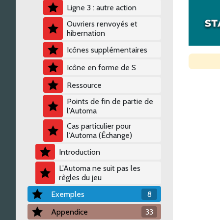
Ligne 3 : autre action
Ouvriers renvoyés et
hibernation
Icônes supplémentaires
Icône en forme de S
Ressource
Points de fin de partie de
l’Automa
Cas particulier pour
l’Automa (Échange)
Introduction
L’Automa ne suit pas les
règles du jeu
Exemples
8
Appendice
33