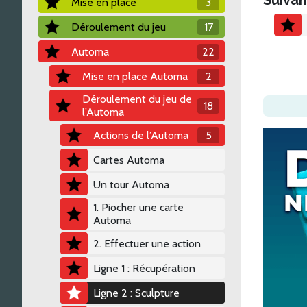
Mise en place
3
Déroulement du jeu
17
Automa
22
Mise en place Automa
2
Déroulement du jeu de
18
l’Automa
Actions de l’Automa
5
Cartes Automa
Un tour Automa
1. Piocher une carte
Automa
2. Effectuer une action
Ligne 1 : Récupération
Ligne 2 : Sculpture