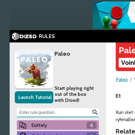
RULES
Pal
Paleo
Voin
Paleo
Start playing right
out of the box
Et
Launch Tutorial
with Dized!
search
Kun olet s
ryhmälles
Esittely
6
Relate