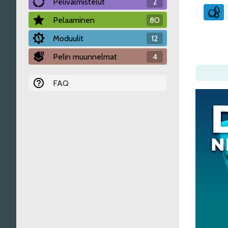
Pelivalmistelut
2
Pelaaminen
80
Moduulit
12
Pelin muunnelmat
4
FAQ