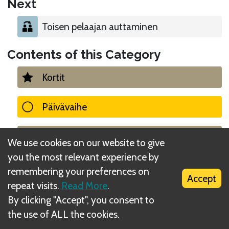
Next
Toisen pelaajan auttaminen
Contents of this Category
Kortit
Päivävaihe
Yövaihe
We use cookies on our website to give
you the most relevant experience by
Haavat
remembering your preferences on
Accept
repeat visits.
Read More
.
Vaatimukset ja niiden hinta
By clicking "Accept", you consent to
the use of ALL the cookies.
Palkkiot