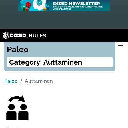
RULES
menu
Paleo
Category: Auttaminen
Paleo
Auttaminen