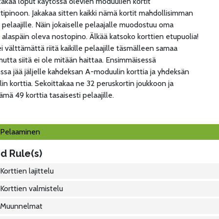
ttakaa loput käytössä olevien moduulien kortit
tipinoon. Jakakaa sitten kaikki nämä kortit mahdollisimman
i pelaajille. Näin jokaiselle pelaajalle muodostuu oma
 alaspäin oleva nostopino. Älkää katsoko korttien etupuolia!
ei välttämättä riitä kaikille pelaajille täsmälleen samaa
utta siitä ei ole mitään haittaa. Ensimmäisessä
ssa jää jäljelle kahdeksan A-moduulin korttia ja yhdeksän
n korttia. Sekoittakaa ne 32 peruskortin joukkoon ja
ämä 49 korttia tasaisesti pelaajille.
Pelaaminen
d Rule(s)
Korttien lajittelu
Korttien valmistelu
Muunnelmat