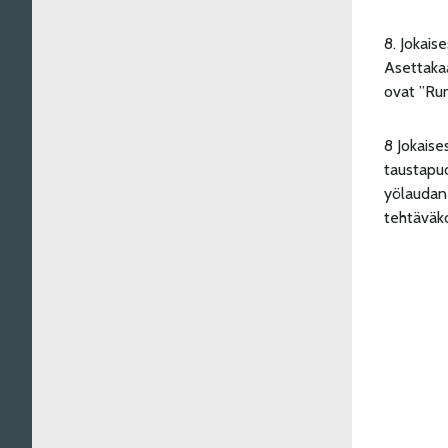
8. Jokais
Asettakaa
ovat ”Run
8 Jokaise
taustapuo
yölaudan 
tehtäväko