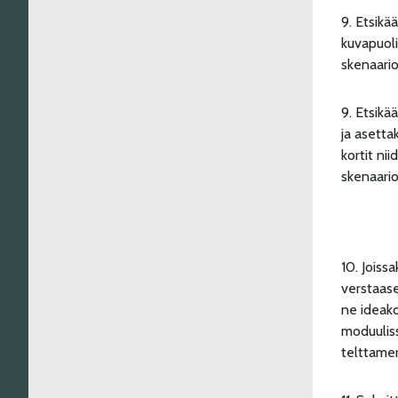
9. Etsikä
kuvapuoli
skenaario
9. Etsikä
ja asetta
kortit ni
skenaario
10. Joiss
verstaase
ne ideak
moduuliss
telttamer