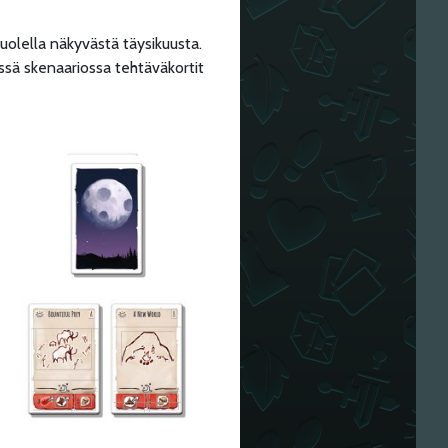
puolella näkyvästä täysikuusta.
ssä skenaariossa tehtäväkortit