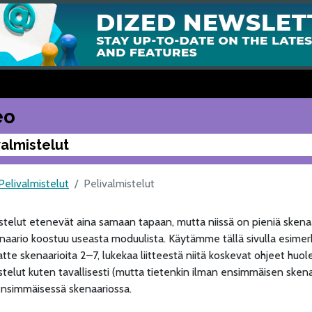
eo
valmistelut
Pelivalmistelut
Pelivalmistelut
stelut etenevät aina samaan tapaan, mutta niissä on pieniä skenaa
naario koostuu useasta moduulista. Käytämme tällä sivulla esimer
atte skenaarioita 2–7, lukekaa liitteestä niitä koskevat ohjeet huole
stelut kuten tavallisesti (mutta tietenkin ilman ensimmäisen skena
ensimmäisessä skenaariossa.