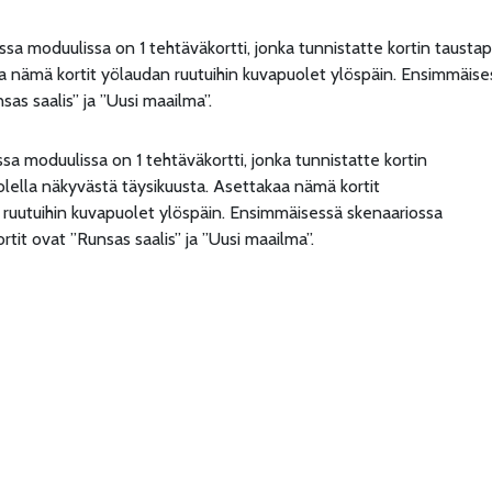
essa moduulissa on 1 tehtäväkortti, jonka tunnistatte kortin tausta
 nämä kortit yölaudan ruutuihin kuvapuolet ylöspäin. Ensimmäise
sas saalis” ja ”Uusi maailma”.
ssa moduulissa on 1 tehtäväkortti, jonka tunnistatte kortin
lella näkyvästä täysikuusta. Asettakaa nämä kortit
ruutuihin kuvapuolet ylöspäin. Ensimmäisessä skenaariossa
rtit ovat ”Runsas saalis” ja ”Uusi maailma”.