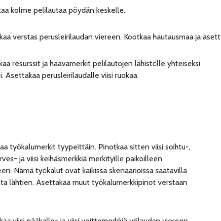
kaa kolme pelilautaa pöydän keskelle.
kaa verstas perusleirilaudan viereen. Kootkaa hautausmaa ja aset
kaa resurssit ja haavamerkit pelilautojen lähistölle yhteiseksi
. Asettakaa perusleirilaudalle viisi ruokaa.
kaa työkalumerkit tyypeittäin. Pinotkaa sitten viisi soihtu-,
kirves- ja viisi keihäsmerkkiä merkityille paikoilleen
en. Nämä työkalut ovat kaikissa skenaarioissa saatavilla
sta lähtien. Asettakaa muut työkalumerkkipinot verstaan
kaa viisi pääkallo- ja viisi voittomerkkiä yölaudan viereen.