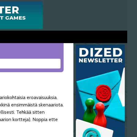
riokohtaisia eroavaisuuksia.
kkinä ensimmäistä skenaariota.
llisesti. Tehkää sitten
arion kortteja). Noppia ette