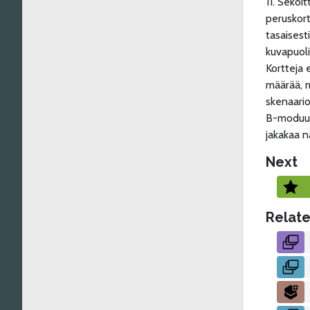
11. Sekoi
peruskort
tasaisest
kuvapuoli
Kortteja 
määrää, m
skenaario
B-moduuli
jakakaa n
Next
Relate