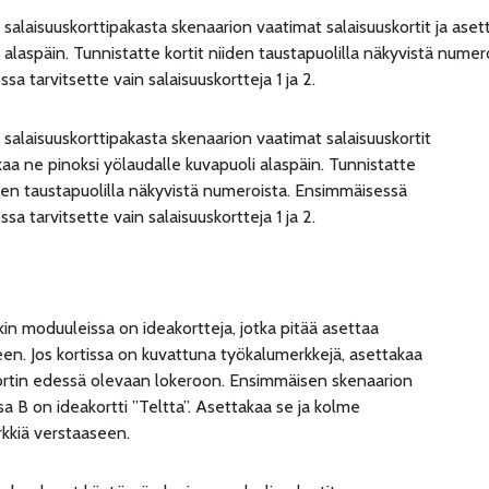
ä salaisuuskorttipakasta skenaarion vaatimat salaisuuskortit ja ase
 alaspäin. Tunnistatte kortit niiden taustapuolilla näkyvistä nume
ssa tarvitsette vain salaisuuskortteja 1 ja 2.
ä salaisuuskorttipakasta skenaarion vaatimat salaisuuskortit
kaa ne pinoksi yölaudalle kuvapuoli alaspäin. Tunnistatte
iden taustapuolilla näkyvistä numeroista. Ensimmäisessä
ssa tarvitsette vain salaisuuskortteja 1 ja 2.
akin moduuleissa on ideakortteja, jotka pitää asettaa
en. Jos kortissa on kuvattuna työkalumerkkejä, asettakaa
ortin edessä olevaan lokeroon. Ensimmäisen skenaarion
a B on ideakortti ”Teltta”. Asettakaa se ja kolme
kkiä verstaaseen.