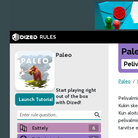
RULES
Pal
Paleo
Peli
Paleo
Start playing right
out of the box
Pelivalmi
Launch Tutorial
with Dized!
Kukin ske
Kun aloit
search
pelivalmi
tarvitse 
Esittely
6