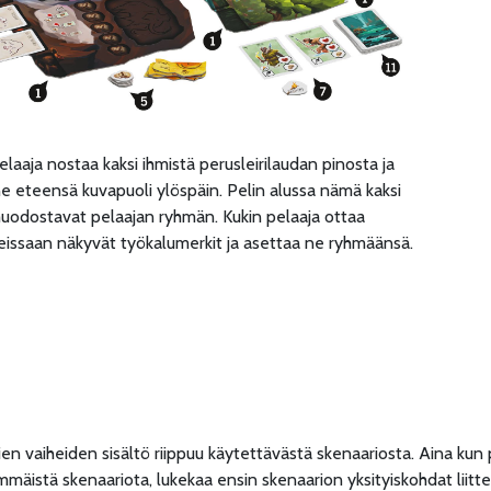
pelaaja nostaa kaksi ihmistä perusleirilaudan pinosta ja
e eteensä kuvapuoli ylöspäin. Pelin alussa nämä kaksi
uodostavat pelaajan ryhmän. Kukin pelaaja ottaa
eissaan näkyvät työkalumerkit ja asettaa ne ryhmäänsä.
ien vaiheiden sisältö riippuu käytettävästä skenaariosta. Aina ku
mmäistä skenaariota, lukekaa ensin skenaarion yksityiskohdat liitte