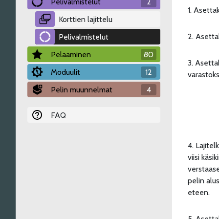
Pelivalmistelut
2
1. Asetta
Korttien lajittelu
2. Asetta
Pelivalmistelut
Pelaaminen
80
3. Asetta
Moduulit
12
varastoksi
Pelin muunnelmat
4
FAQ
4. Lajitel
viisi käsi
verstaase
pelin alu
eteen.
5. Asetta