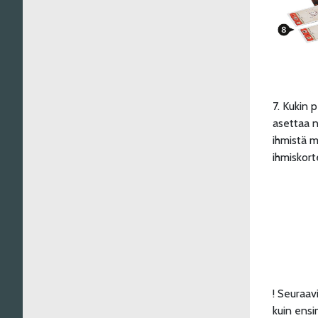
7. Kukin 
asettaa n
ihmistä m
ihmiskort
! Seuraav
kuin ensi