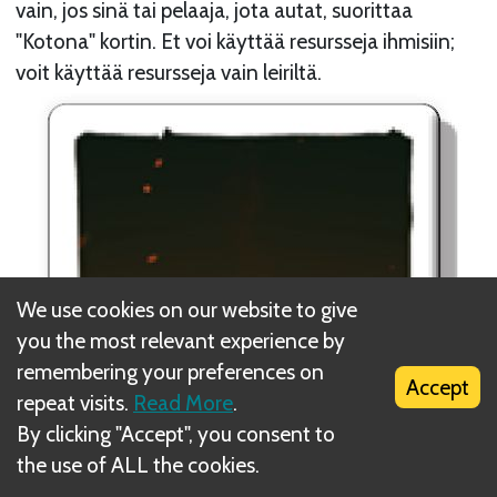
vain, jos sinä tai pelaaja, jota autat, suorittaa
"Kotona" kortin. Et voi käyttää resursseja ihmisiin;
voit käyttää resursseja vain leiriltä.
We use cookies on our website to give
you the most relevant experience by
remembering your preferences on
Accept
repeat visits.
Read More
.
By clicking "Accept", you consent to
the use of ALL the cookies.