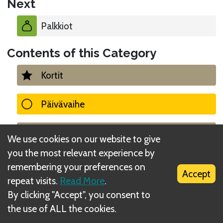
Next
Palkkiot
Contents of this Category
Kortit
Päivävaihe
Yövaihe
We use cookies on our website to give
you the most relevant experience by
Haavat
remembering your preferences on
Accept
repeat visits.
Read More
.
Vaatimukset ja niiden hinta
By clicking "Accept", you consent to
the use of ALL the cookies.
Palkkiot