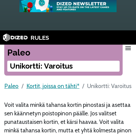
RULES
menu
Paleo
Unikortti: Varoitus
Paleo
Kortit, joissa on tähti*
Unikortti: Varoitus
Voit valita minkä tahansa kortin pinostasi ja asettaa
sen käännetyn poistopinon päälle. Jos valitset
punataustaisen kortin, et kärsi haavaa. Voit valita
minkä tahansa kortin, mutta et yhtä kolmesta pinon