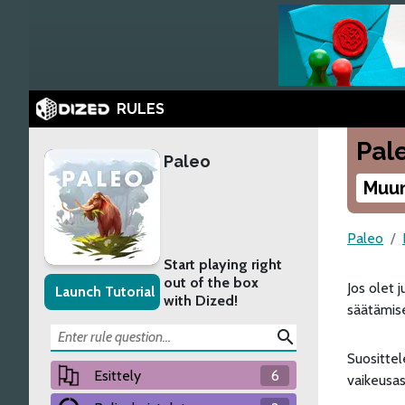
RULES
Pal
Paleo
Muu
Paleo
Start playing right
out of the box
Jos olet 
Launch Tutorial
with Dized!
säätämise
search
Suosittel
Esittely
6
vaikeusas