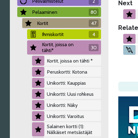
Pelivalmistelut
2
Next
Pelaaminen
80
Kortit
47
Relate
Ihmiskortit
4
Kortit, joissa on
30
tähti*
Kortit, joissa on tähti *
Peruskortti: Kotona
Unikortti: Kauppias
Unikortti: Uusi rohkeus
Unikortti: Näky
Unikortti: Varoitus
Salainen kortti (1):
Nälkäiset metsästäjät