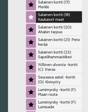
Salainen kortti (17):
Merkki
Salainen kortti (18):
Kaukaiset maat
Salainen kortti (20):
Ahabin tarjous
Salainen kortti (21): Peto
herää
Salainen kortti (22):
Sapelihammastiikeri
Yöllinen ulvonta -kortti
(C): Vieras
Seuraava askel -kortti
(D): Kivivyöry
Lumimyrsky -kortti (F):
Maan routa
Lumimyrsky -kortti (F):
Lumisade