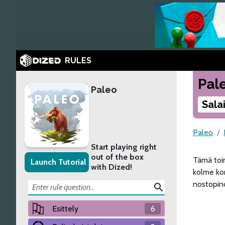
RULES
Pal
Paleo
Sala
Paleo
Start playing right
out of the box
Tämä toim
Launch Tutorial
with Dized!
kolme kor
nostopino
search
Esittely
6