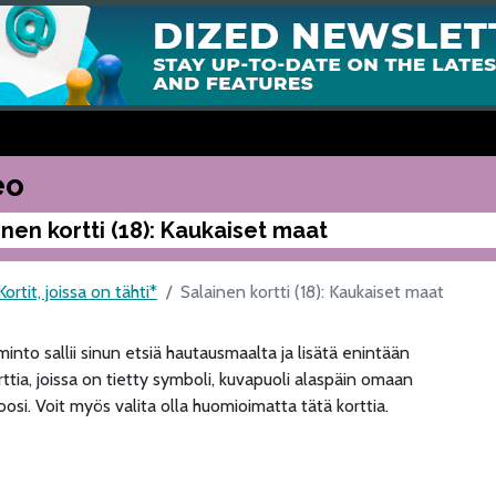
eo
inen kortti (18): Kaukaiset maat
Kortit, joissa on tähti*
Salainen kortti (18): Kaukaiset maat
into sallii sinun etsiä hautausmaalta ja lisätä enintään
ttia, joissa on tietty symboli, kuvapuoli alaspäin omaan
osi. Voit myös valita olla huomioimatta tätä korttia.