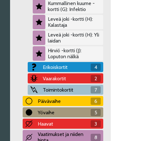
Kummallinen kuume -
kortti (G): Infektio
Leveä joki -kortti (H):
Kalastaja
Leveä joki -kortti (H): Yli
laidan
Hirviö -kortti (J):
Loputon nälkä
Erikoiskortit
4
Vaarakortit
2
Toimintokortit
7
Päivävaihe
6
Yövaihe
5
Haavat
3
Vaatimukset ja niiden
8
hinta