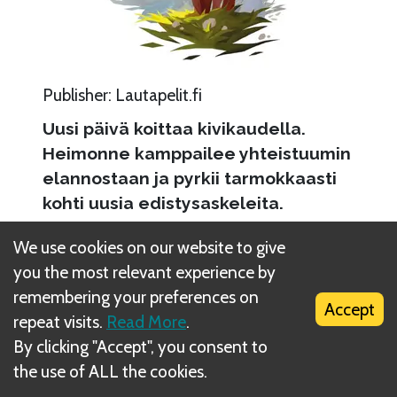
Publisher
:
Lautapelit.fi
Uusi päivä koittaa kivikaudella.
Heimonne kamppailee yhteistuumin
elannostaan ja pyrkii tarmokkaasti
kohti uusia edistysaskeleita.
Paleo on kivikaudelle ajoittuva yhteistyöpeli,
We use cookies on our website to give
jossa pelaajien täytyy pitää heimonsa ihmiset
you the most relevant experience by
elossa ja suorittaa samalla erilaisia tehtäviä.
remembering your preferences on
Accept
Joskus tarvitsette turkin, joskus teltan, mutta
repeat visits.
Read More
.
nämä ovat kaikki pikkutehtäviä verrattuna
By clicking "Accept", you consent to
tärkeimpään tavoitteeseen: Mahtavaan
the use of ALL the cookies.
seinämaalaukseen mammutista, jolla voitte