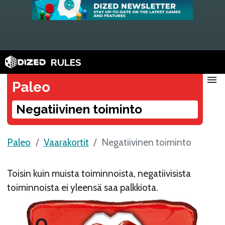
RULES
menu
Paleo
Negatiivinen toiminto
Paleo
Vaarakortit
Negatiivinen toiminto
Toisin kuin muista toiminnoista, negatiivisista
toiminnoista ei yleensä saa palkkiota.