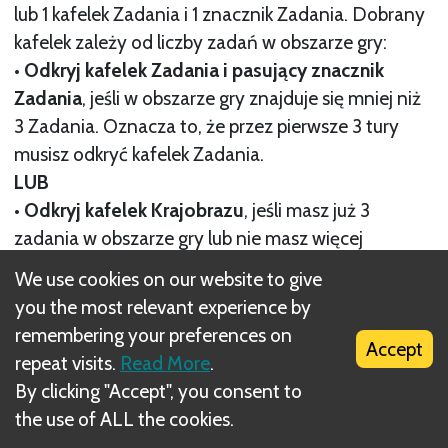
lub 1 kafelek Zadania i 1 znacznik Zadania. Dobrany
kafelek zależy od liczby zadań w obszarze gry:
•
Odkryj kafelek Zadania i pasujący znacznik
Zadania
, jeśli w obszarze gry znajduje się mniej niż
3 Zadania. Oznacza to, że przez pierwsze 3 tury
musisz odkryć kafelek Zadania.
LUB
•
Odkryj kafelek Krajobrazu
, jeśli masz już 3
zadania w obszarze gry lub nie masz więcej
kafelków Zadań do dobrania. Jeśli gracz musi
We use cookies on our website to give
odkryć kafelek Krajobrazu, ale nie ma już żadnych
you the most relevant experience by
kafelków, rozgrywka natychmiast się kończy (patrz
remembering your preferences on
Accept
Koniec rozgrywki).
repeat visits.
Read More
.
Następnie kafelek zostanie umieszczony na
By clicking "Accept", you consent to
obszarze gry zgodnie z zasadami umieszczania
the use of ALL the cookies.
kafelków (patrz Faza tury 2: Umieszczanie