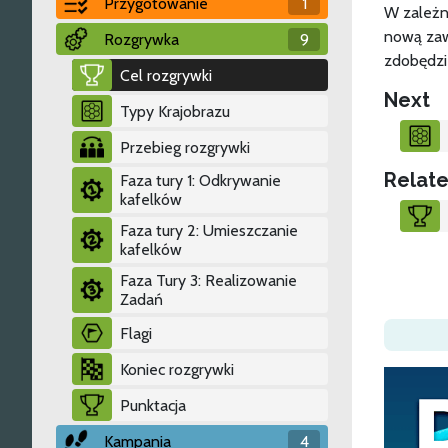
Przygotowanie
1
W zależn
nową zaw
Rozgrywka
9
zdobędzi
Cel rozgrywki
Next
Typy Krajobrazu
Przebieg rozgrywki
Relate
Faza tury 1: Odkrywanie
kafelków
Faza tury 2: Umieszczanie
kafelków
Faza Tury 3: Realizowanie
Zadań
Flagi
Koniec rozgrywki
Punktacja
Kampania
4