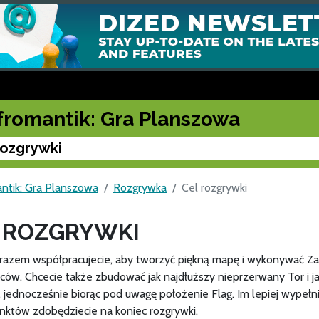
fromantik: Gra Planszowa
rozgrywki
ntik: Gra Planszowa
Rozgrywka
Cel rozgrywki
 ROZGRYWKI
razem współpracujecie, aby tworzyć piękną mapę i wykonywać Z
ców. Chcecie także zbudować jak najdłuższy nieprzerwany Tor i j
 jednocześnie biorąc pod uwagę położenie Flag. Im lepiej wypełni
unktów zdobędziecie na koniec rozgrywki.