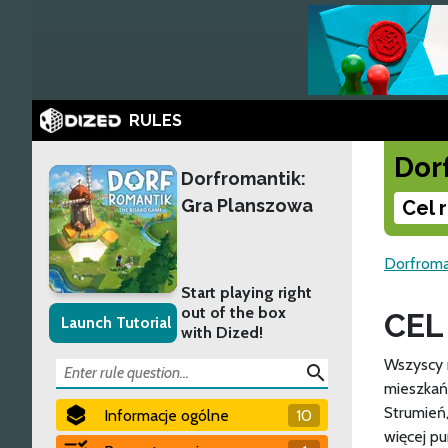
RULES
Dor
Dorfromantik:
Gra Planszowa
Cel 
Dorfroma
Start playing right
out of the box
CEL
Launch Tutorial
with Dized!
Wszyscy 
search
mieszkań
Strumień,
Informacje ogólne
10
więcej p