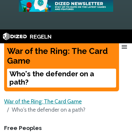
REGELN
menu
War of the Ring: The Card
Game
Who's the defender on a
path?
War of the Ring: The Card Game
Who's the defender on a path?
Free Peoples