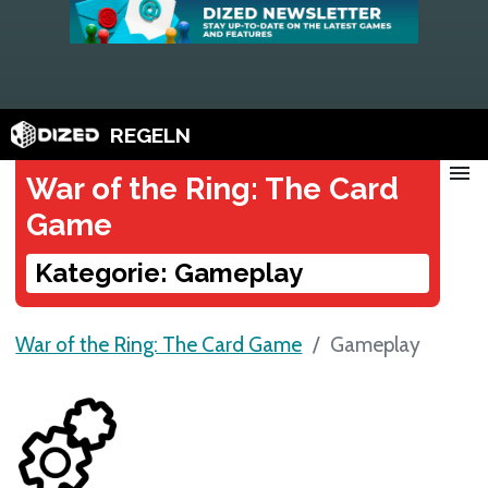
REGELN
menu
War of the Ring: The Card
Game
Kategorie: Gameplay
War of the Ring: The Card Game
Gameplay