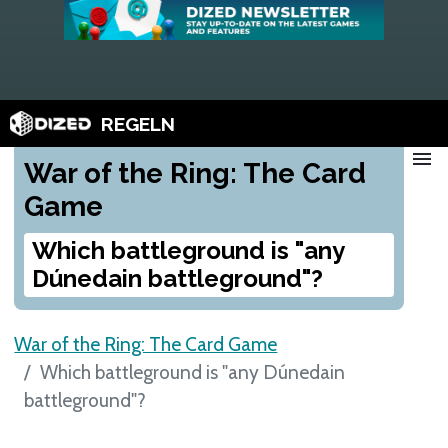
REGELN
menu
War of the Ring: The Card
Game
Which battleground is "any
Dúnedain battleground"?
War of the Ring: The Card Game
Which battleground is "any Dúnedain
battleground"?