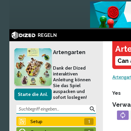
REGELN
Art
Artengarten
Can 
Dank der Dized
interaktiven
Artengar
Anleitung können
Sie das Spiel
auspacken und
Yes
Starte die Anl.
sofort loslegen!
Verwa
search
Setup
1