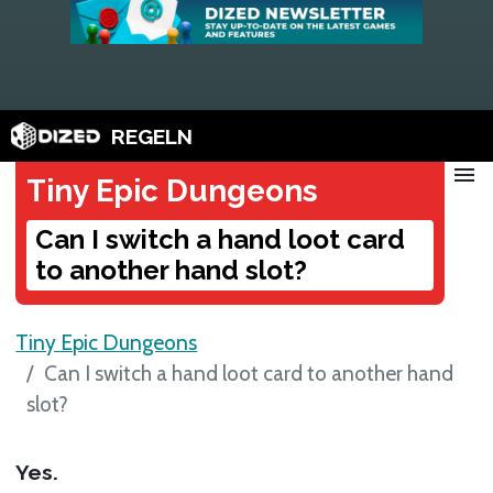
REGELN
menu
Tiny Epic Dungeons
Can I switch a hand loot card
to another hand slot?
Tiny Epic Dungeons
Can I switch a hand loot card to another hand
slot?
Yes.