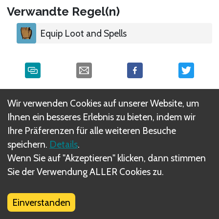
Verwandte Regel(n)
Equip Loot and Spells
Was sind DIZED Regeln?
Wir verwenden Cookies auf unserer Website, um
Ihnen ein besseres Erlebnis zu bieten, indem wir
Ihre Präferenzen für alle weiteren Besuche
speichern.
Details
.
Wenn Sie auf "Akzeptieren" klicken, dann stimmen
Sie der Verwendung ALLER Cookies zu.
Einverstanden