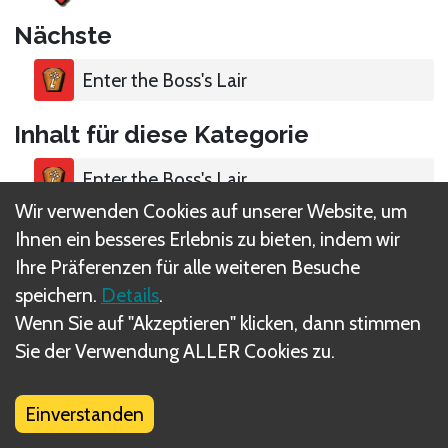
Nächste
Enter the Boss's Lair
Inhalt für diese Kategorie
Enter the Boss's Lair
Wir verwenden Cookies auf unserer Website, um
The Final Battle
Ihnen ein besseres Erlebnis zu bieten, indem wir
Ihre Präferenzen für alle weiteren Besuche
Using the Boss Mat
speichern.
Details
.
Wenn Sie auf "Akzeptieren" klicken, dann stimmen
Sie der Verwendung ALLER Cookies zu.
Additional Effects
Goblins on the Boss Mat
Einverstanden