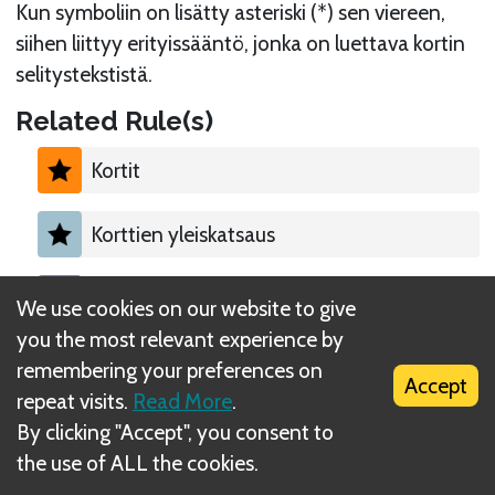
Kun symboliin on lisätty asteriski (*) sen viereen,
siihen liittyy erityissääntö, jonka on luettava kortin
selitystekstistä.
Related Rule(s)
Kortit
Korttien yleiskatsaus
Pelaa kortti
We use cookies on our website to give
you the most relevant experience by
remembering your preferences on
Accept
repeat visits.
Read More
.
By clicking "Accept", you consent to
What is DIZED Rules?
the use of ALL the cookies.