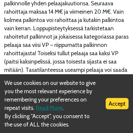
palkinnolle yhden pelaajakuutionsa. Seuraava
rahoittaja maksaa 14 M€ ja viimeinen 20 M€. Vain
kolmea palkintoa voi rahoittaa ja kutakin palkintoa
vain kerran. Loppupisteytyksessä tarkistetaan
rahoitetut palkinnot ja jokaisessa kategoriassa paras
pelaaja saa viisi VP – riippumatta palkinnon
rahoittajasta! Toiseksi tullut pelaaja saa kaksi VP
(paitsi kaksinpelissä, jossa toisesta sijasta ei saa
mitään). Tasatilanteessa useampi pelaaja voi saada
1. tai 2. sijan pisteet (ks. esimerkki). Jos useampi kuin
We use cookies on our website to give
yksi pelaaja saa 1. sijan pisteet, niin 2. sijan pisteitä ei
you the most relevant experience by
anneta lainkaan.
remembering your preferences on
Accept
repeat visits.
Read More
.
By clicking "Accept", you consent to
the use of ALL the cookies.