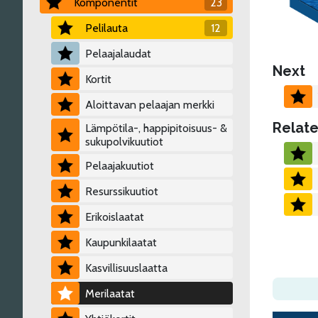
Komponentit
23
Pelilauta
12
Pelaajalaudat
Next
Kortit
Aloittavan pelaajan merkki
Relate
Lämpötila-, happipitoisuus- &
sukupolvikuutiot
Pelaajakuutiot
Resurssikuutiot
Erikoislaatat
Kaupunkilaatat
Kasvillisuuslaatta
Merilaatat