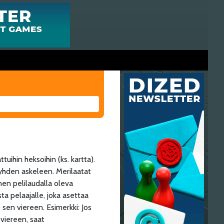
ttuihin heksoihin (ks. kartta).
yhden askeleen. Merilaatat
nen pelilaudalla oleva
a pelaajalle, joka asettaa
 sen viereen. Esimerkki: Jos
 viereen, saat