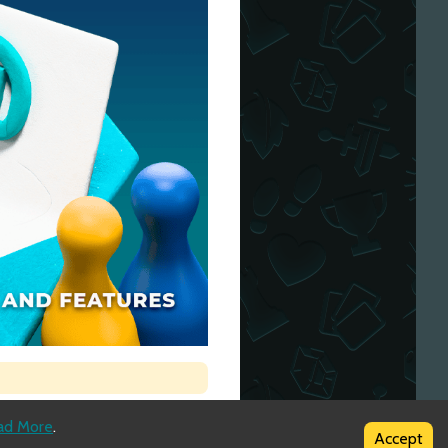
ad More
.
Accept