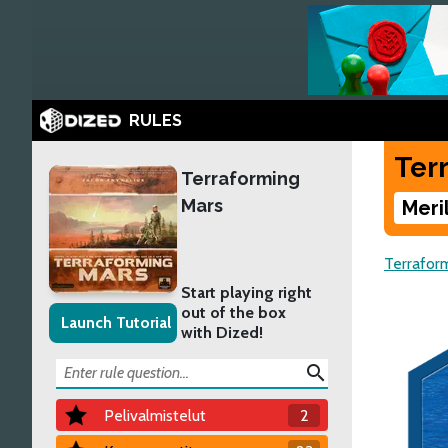
RULES
Ter
Terraforming
Mars
Meri
Terrafor
Start playing right
out of the box
Launch Tutorial
with Dized!
search
Pelivalmistelut
2