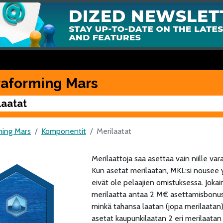
raforming Mars
laatat
ming Mars
Komponentit
Merilaatat
Merilaattoja saa asettaa vain niille vara
Kun asetat merilaatan, MKL:si nousee 
eivät ole pelaajien omistuksessa. Jokai
merilaatta antaa 2 M€ asettamisbonust
minkä tahansa laatan (jopa merilaatan)
asetat kaupunkilaatan 2 eri merilaatan