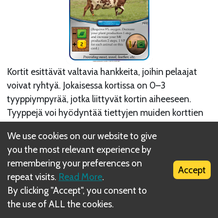
Kortit esittävät valtavia hankkeita, joihin pelaajat
voivat ryhtyä. Jokaisessa kortissa on 0–3
tyyppiympyrää, jotka liittyvät kortin aiheeseen.
Tyyppejä voi hyödyntää tiettyjen muiden korttien
avulla. Kun ostat kortin käteesi tutkimusvaiheessa,
We use cookies on our website to give
se maksaa 3 M€. Kortin pelaaminen kädestä
you the most relevant experience by
pöytään toimintovaiheessa on vaihtelevan
remembering your preferences on
hintaista. Tämä symboli tarkoittaa, että saat nostaa
Accept
repeat visits.
Read More
.
kortin käteesi ilmaiseksi.
By clicking "Accept", you consent to
Next
the use of ALL the cookies.