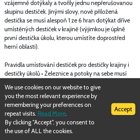
vzájemně dotýkaly a tvořily jednu nepřerušovanou
skupinu destiček. Jinými slovy, nově přiložená
destička se musí alespoň 1 ze 6 hran dotýkat dříve
umístěných destiček v krajině (výjimkou je úplně
první destička úkolu, kterou umístíte doprostřed
herní oblasti).
Pravidla umísťování destiček pro destičky krajiny i
destičky úkolů • Železnice a potoky na sebe musí
navazovat, tzn. hrany s železnicí se smí dotýkat
We use cookies on our website to give
pouze jiných hran s železnicí. Hrany s potokem se
you the most relevant experience by
smí dotýkat pouze jiných hran s potokem. Nesmíte
remembering your preferences on
například přiložit hranu s potokem tak, aby se
Accept
repeat visits.
Read More
.
dotýkala hrany bez potoka. Ovšem pozor:
By clicking "Accept", you consent to
Samozřejmě smíte destičku s potokem či železnicí
the use of ALL the cookies.
přiložit tak, že se dané hrany nebudou dotýkat