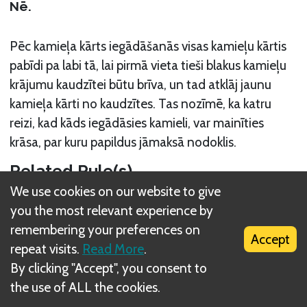
Nē.
Pēc kamieļa kārts iegādāšanās visas kamieļu kārtis
pabīdi pa labi tā, lai pirmā vieta tieši blakus kamieļu
krājumu kaudzītei būtu brīva, un tad atklāj jaunu
kamieļa kārti no kaudzītes. Tas nozīmē, ka katru
reizi, kad kāds iegādāsies kamieli, var mainīties
krāsa, par kuru papildus jāmaksā nodoklis.
Related Rule(s)
We use cookies on our website to give
Papildu nodoklis
you the most relevant experience by
remembering your preferences on
Accept
repeat visits.
Read More
.
By clicking "Accept", you consent to
the use of ALL the cookies.
What is DIZED Rules?