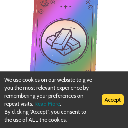
We use cookies on our website to give
you the most relevant experience by
remembering your preferences on
Accept
repeat visits.
Read More
.
Taču resursu vākšanas laikā spēlētājs var pacelt tikai
By clicking "Accept", you consent to
vienu atklātu zelta kārti un pēc tam nevar ņemt
the use of ALL the cookies.
papildu preču kārtis. Tātad spēlētājs nedrīkst pacelt