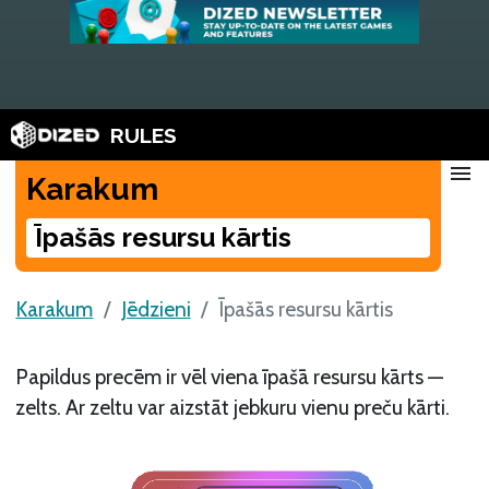
RULES
menu
Karakum
Īpašās resursu kārtis
Karakum
Jēdzieni
Īpašās resursu kārtis
Papildus precēm ir vēl viena īpašā resursu kārts —
zelts. Ar zeltu var aizstāt jebkuru vienu preču kārti.