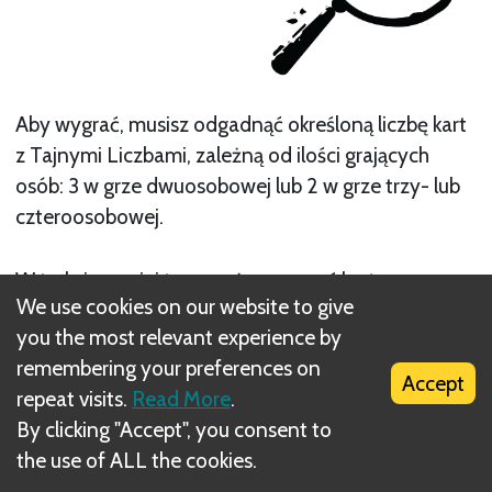
Aby wygrać, musisz odgadnąć określoną liczbę kart
z Tajnymi Liczbami, zależną od ilości grających
osób: 3 w grze dwuosobowej lub 2 w grze trzy- lub
czteroosobowej.
W trakcie swojej tury możesz zagrać kartę
We use cookies on our website to give
Wskazówki lub spróbować odgadnąć czyjąś Tajną
you the most relevant experience by
Liczbę.
remembering your preferences on
Accept
repeat visits.
Read More
.
Jeśli chcesz zagrać kartę Wskazówki, połóż ją
By clicking "Accept", you consent to
odkrytą przed sobą. Będzie służyć jako podpowiedź,
the use of ALL the cookies.
pomagająca w odgadnięciu twojej Tajnej Liczby.